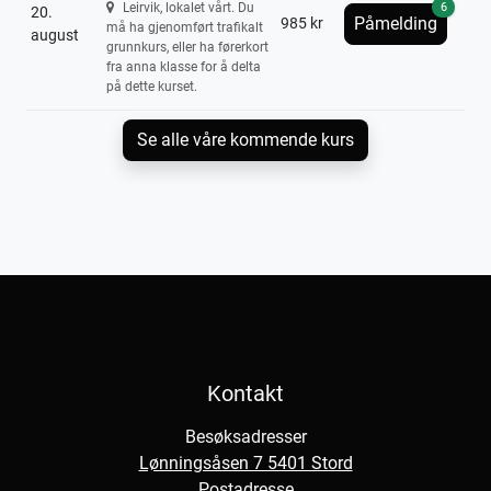
6
Leirvik, lokalet vårt. Du
20.
Påmelding
985 kr
må ha gjenomført trafikalt
august
grunnkurs, eller ha førerkort
fra anna klasse for å delta
på dette kurset.
Se alle våre kommende kurs
Kontakt
Besøksadresser
Lønningsåsen 7 5401 Stord
Postadresse