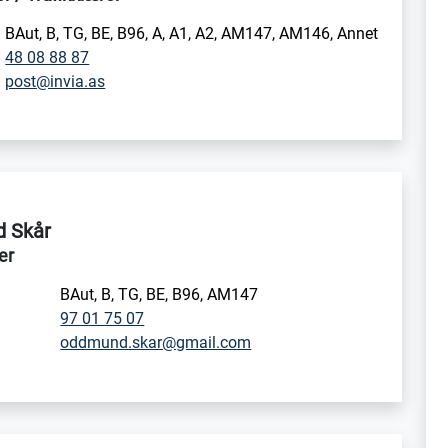
i
BAut, B, TG, BE, B96, A, A1, A2, AM147, AM146, Annet
48 08 88 87
post@invia.as
 Skår
er
i
BAut, B, TG, BE, B96, AM147
97 01 75 07
oddmund.skar@gmail.com