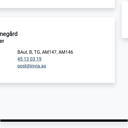
snegård
er
i
BAut, B, TG, AM147, AM146
45 13 03 19
post@invia.as