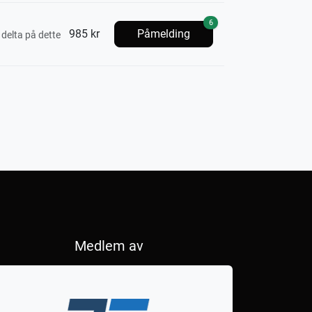
6
985 kr
Påmelding
 delta på dette
Medlem av