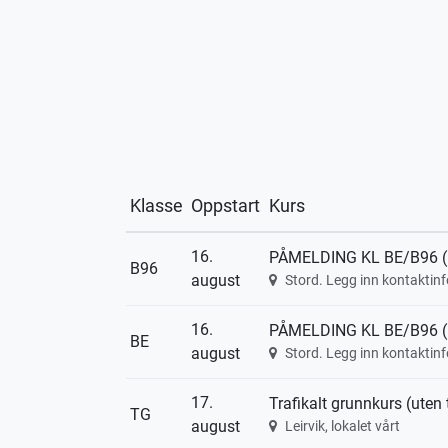
Klasse
Oppstart
Kurs
16.
PÅMELDING KL BE/B96 (Pe
B96
august
Stord. Legg inn kontaktin
16.
PÅMELDING KL BE/B96 (Pe
BE
august
Stord. Legg inn kontaktin
17.
Trafikalt grunnkurs (uten 
TG
august
Leirvik, lokalet vårt