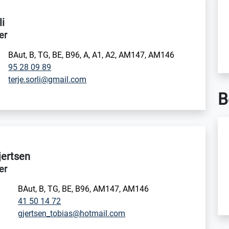
li
er
i
BAut, B, TG, BE, B96, A, A1, A2, AM147, AM146
95 28 09 89
terje.sorli@gmail.com
B
jertsen
er
i
BAut, B, TG, BE, B96, AM147, AM146
41 50 14 72
gjertsen_tobias@hotmail.com