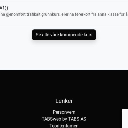
A1))
å ha gjenomført trafikalt grunnkurs, eller ha førerkort fra anna klasse for å
Se alle våre kommende kurs
Lenker
Personvern
TABSweb
by TABS AS
Teoritentamen