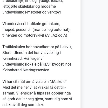
arbeidsmiljø, fine og ryddige lokaler,
lettkjørte skulebilar og moderne
undervisnings-metoder og verktøy!
Vi underviser i trafikale grunnkurs,
moped, personbil (manuell og automat),
tilhenger og motorsykkel (A1, A2 og A)
Trafikkskulen har hovudkontor på Leirvik,
Stord. Utenom det har vi avdeling i
Kvinnherad. Her leiger vi
undervisningslokale på KESTbygget, hos
Kvinnherad Næringsservice.
Vi har eit mål om å vera ein "JA-skule".
Med det meiner vi at vi skal få det til -
saman. Vi ønskjer å tilpassa opplæringa
så godt det lar seg gjera, samtidig som vi
set krav til deg som elev.