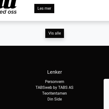
Les mer
Vis alle
Lenker
Personvern
TABSweb
by TABS AS
Teoritentamen
Din Side